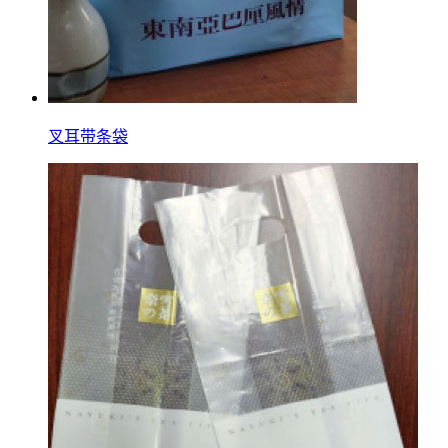
叉耳带条袋