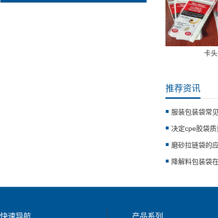
卡头
推荐资讯
服装包装袋常
决定cpe胶袋
磨砂拉链袋的
降解料包装袋
快速导航
产品系列