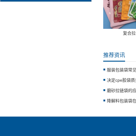
复合拉
推荐资讯
服装包装袋常
决定cpe胶袋
磨砂拉链袋的
降解料包装袋